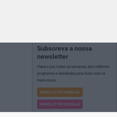
Subscreva a nossa
newsletter
Fique a par, todas as semanas, dos melhores
programas e atividades para fazer com os
mais novos
NEWSLETTER FAMÍLIAS
NEWSLETTER ESCOLAS