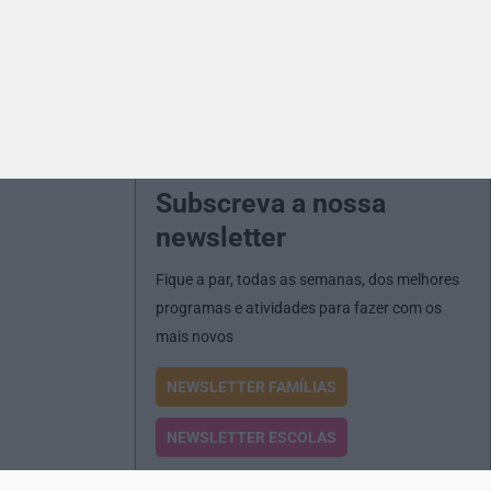
Subscreva a nossa
newsletter
Fique a par, todas as semanas, dos melhores
programas e atividades para fazer com os
mais novos
NEWSLETTER FAMÍLIAS
NEWSLETTER ESCOLAS