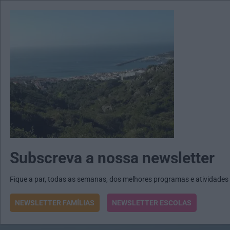
MENU
MAIL
JORNAIS
Revista E&O
Passe
arrow_drop_down
Subscreva a nossa newsletter
Fique a par, todas as semanas, dos melhores programas e atividades
NEWSLETTER FAMÍLIAS
NEWSLETTER ESCOLAS