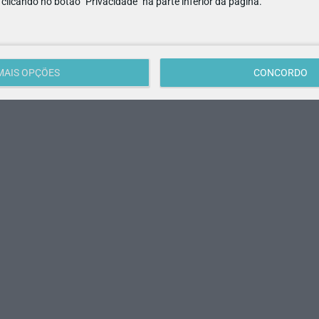
e clicando no botão "Privacidade" na parte inferior da página.
MAIS OPÇÕES
CONCORDO