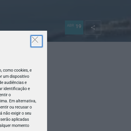
ABR
19
 como cookies, e
r um dispositivo
de audiências e
 identificação e
ntir o
ima. Em alternativa,
entir ou recusar o
 não exigir o seu
 serão aplicadas
qualquer momento