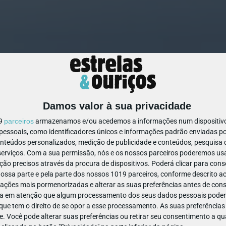
Damos valor à sua privacidade
1442261589637414
19
parceiros
armazenamos e/ou acedemos a informações num dispositivo,
ssoais, como identificadores únicos e informações padrão enviadas po
onteúdos personalizados, medição de publicidade e conteúdos, pesquisa 
erviços.
Com a sua permissão, nós e os nossos parceiros poderemos usar
ão precisos através da procura de dispositivos. Poderá clicar para conse
ssa parte e pela parte dos nossos 1019 parceiros, conforme descrito ac
ações mais pormenorizadas e alterar as suas preferências antes de cons
a em atenção que algum processamento dos seus dados pessoais poderá
ue tem o direito de se opor a esse processamento. As suas preferências
e. Você pode alterar suas preferências ou retirar seu consentimento a 