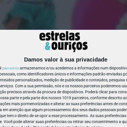
Damos valor à sua privacidade
144121439892901
19
parceiros
armazenamos e/ou acedemos a informações num dispositivo,
ssoais, como identificadores únicos e informações padrão enviadas po
onteúdos personalizados, medição de publicidade e conteúdos, pesquisa 
erviços.
Com a sua permissão, nós e os nossos parceiros poderemos usar
ão precisos através da procura de dispositivos. Poderá clicar para conse
ssa parte e pela parte dos nossos 1019 parceiros, conforme descrito ac
ações mais pormenorizadas e alterar as suas preferências antes de cons
a em atenção que algum processamento dos seus dados pessoais poderá
ue tem o direito de se opor a esse processamento. As suas preferências
e. Você pode alterar suas preferências ou retirar seu consentimento a 