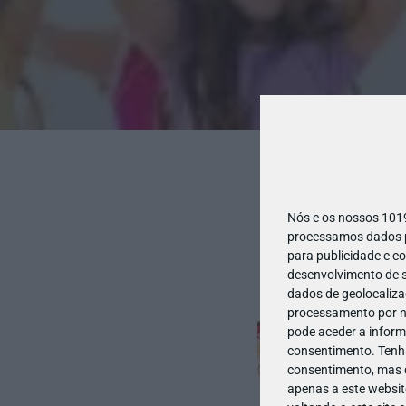
Nós e os nossos 10
processamos dados pe
para publicidade e c
desenvolvimento de s
dados de geolocalizaç
processamento por no
pode aceder a inform
consentimento.
Tenh
consentimento, mas q
apenas a este websit