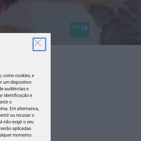
ABR
19
 como cookies, e
r um dispositivo
de audiências e
 identificação e
ntir o
ima. Em alternativa,
entir ou recusar o
 não exigir o seu
 serão aplicadas
qualquer momento