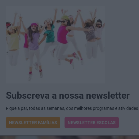
MENU
MAIL
JORNAIS
Revista E&O
Passe
arrow_drop_down
Subscreva a nossa newsletter
Fique a par, todas as semanas, dos melhores programas e atividades
NEWSLETTER FAMÍLIAS
NEWSLETTER ESCOLAS