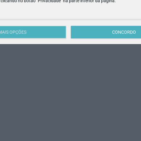
e clicando no botão "Privacidade" na parte inferior da página.
MAIS OPÇÕES
CONCORDO