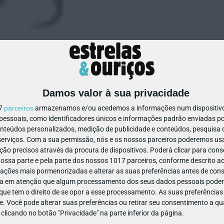
Damos valor à sua privacidade
17
parceiros
armazenamos e/ou acedemos a informações num dispositivo,
1440872088865236
ssoais, como identificadores únicos e informações padrão enviadas po
onteúdos personalizados, medição de publicidade e conteúdos, pesquisa 
erviços.
Com a sua permissão, nós e os nossos parceiros poderemos usar
ão precisos através da procura de dispositivos. Poderá clicar para conse
ssa parte e pela parte dos nossos 1017 parceiros, conforme descrito ac
ações mais pormenorizadas e alterar as suas preferências antes de cons
a em atenção que algum processamento dos seus dados pessoais poderá
ue tem o direito de se opor a esse processamento. As suas preferências
e. Você pode alterar suas preferências ou retirar seu consentimento a 
e clicando no botão "Privacidade" na parte inferior da página.