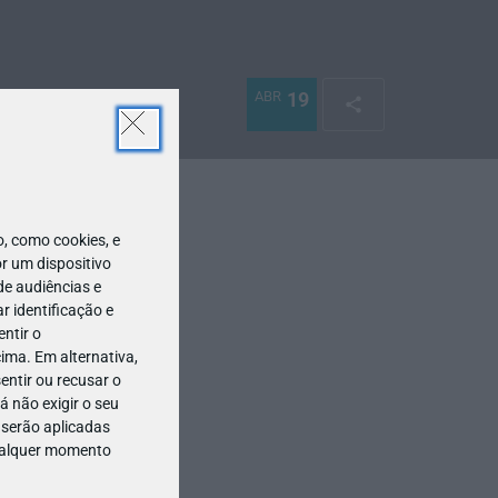
ABR
19
 como cookies, e
r um dispositivo
de audiências e
 identificação e
ntir o
ima. Em alternativa,
entir ou recusar o
 não exigir o seu
 serão aplicadas
qualquer momento