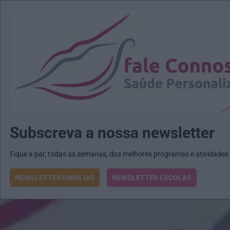
MENU
MAIL
JORNAIS
Revista E&O
Passe
arrow_drop_down
Subscreva a nossa newsletter
Fique a par, todas as semanas, dos melhores programas e atividades
NEWSLETTER FAMÍLIAS
NEWSLETTER ESCOLAS