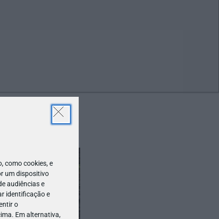
ABR
19
 como cookies, e
r um dispositivo
de audiências e
 identificação e
ntir o
ima. Em alternativa,