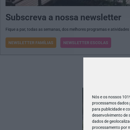
Subscreva a nossa newsletter
Fique a par, todas as semanas, dos melhores programas e atividades
NEWSLETTER FAMÍLIAS
NEWSLETTER ESCOLAS
Nós e os nossos 10
processamos dados pe
para publicidade e c
desenvolvimento de s
dados de geolocalizaç
processamento por no