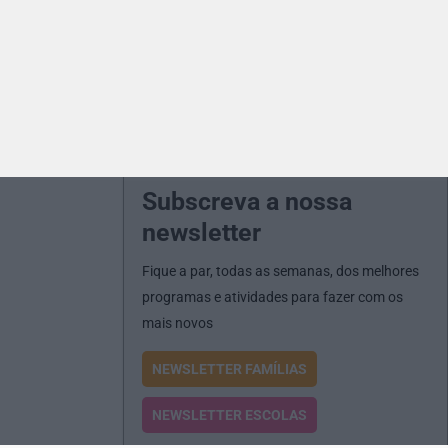
Subscreva a nossa
newsletter
Fique a par, todas as semanas, dos melhores
programas e atividades para fazer com os
mais novos
NEWSLETTER FAMÍLIAS
NEWSLETTER ESCOLAS