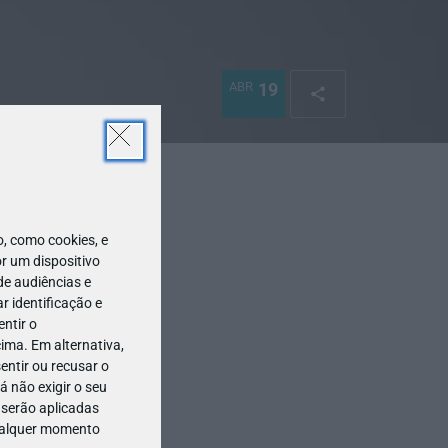
ABR
19
 como cookies, e
r um dispositivo
de audiências e
 identificação e
ntir o
ima. Em alternativa,
entir ou recusar o
 não exigir o seu
 serão aplicadas
qualquer momento