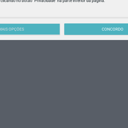
e clicando no botão "Privacidade" na parte inferior da página.
MAIS OPÇÕES
CONCORDO