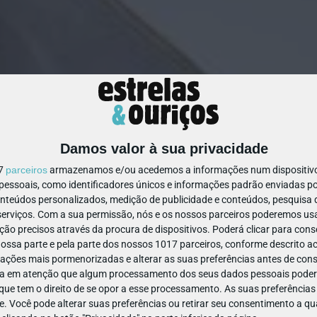
Damos valor à sua privacidade
1437521837538878
17
parceiros
armazenamos e/ou acedemos a informações num dispositivo,
ssoais, como identificadores únicos e informações padrão enviadas po
onteúdos personalizados, medição de publicidade e conteúdos, pesquisa 
erviços.
Com a sua permissão, nós e os nossos parceiros poderemos usar
ão precisos através da procura de dispositivos. Poderá clicar para conse
ssa parte e pela parte dos nossos 1017 parceiros, conforme descrito ac
ações mais pormenorizadas e alterar as suas preferências antes de cons
a em atenção que algum processamento dos seus dados pessoais poderá
ue tem o direito de se opor a esse processamento. As suas preferências
e. Você pode alterar suas preferências ou retirar seu consentimento a 