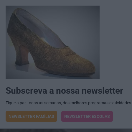
MENU
MAIL
JORNAIS
Revista E&O
Passe
arrow_drop_down
Subscreva a nossa newsletter
Fique a par, todas as semanas, dos melhores programas e atividades
NEWSLETTER FAMÍLIAS
NEWSLETTER ESCOLAS