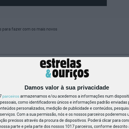
es para fazer com os mais novos
1436071128674242
Damos valor à sua privacidade
17
parceiros
armazenamos e/ou acedemos a informações num dispositiv
essoais, como identificadores únicos e informações padrão enviadas p
onteúdos personalizados, medição de publicidade e conteúdos, pesquis
serviços.
Com a sua permissão, nós e os nossos parceiros poderemos us
ção precisos através da procura de dispositivos. Poderá clicar para cons
ossa parte e pela parte dos nossos 1017 parceiros, conforme descrito