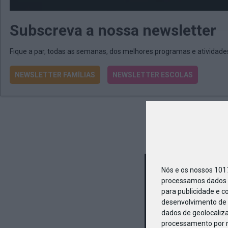
Subscreva a nossa newsletter
Fique a par, todas as semanas, dos melhores programas e atividad
NEWSLETTER FAMÍLIAS
NEWSLETTER ESCOLAS
Nós e os nossos 10
processamos dados p
para publicidade e c
desenvolvimento de 
dados de geolocaliza
processamento por n