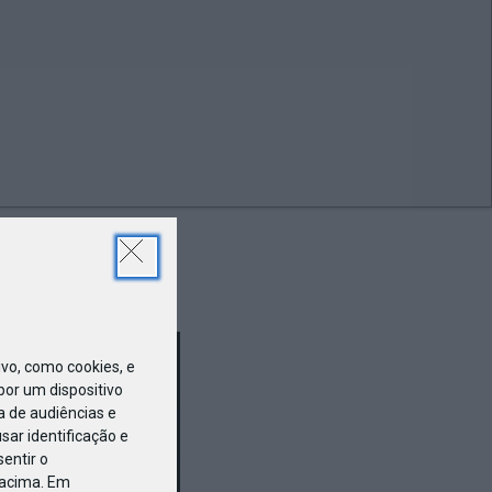
ABR
19
o, como cookies, e
or um dispositivo
a de audiências e
ar identificação e
entir o
 acima. Em