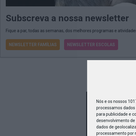
Subscreva a nossa newsletter
Fique a par, todas as semanas, dos melhores programas e atividad
NEWSLETTER FAMÍLIAS
NEWSLETTER ESCOLAS
Nós e os nossos 10
processamos dados p
para publicidade e c
desenvolvimento de 
dados de geolocaliza
processamento por n