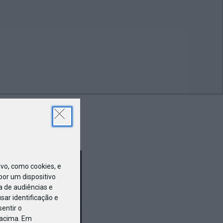
ABR
19
o, como cookies, e
or um dispositivo
a de audiências e
ar identificação e
entir o
 acima. Em