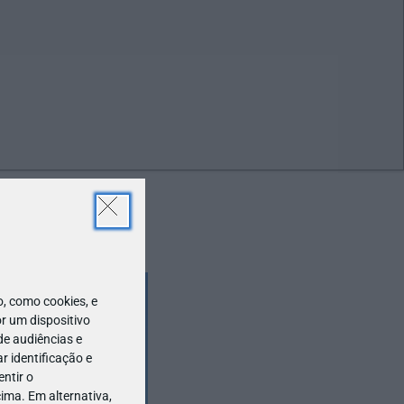
ABR
19
 como cookies, e
r um dispositivo
de audiências e
 identificação e
ntir o
ima. Em alternativa,