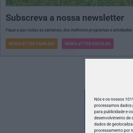
Subscreva a nossa newsletter
Fique a par, todas as semanas, dos melhores programas e atividades
NEWSLETTER FAMÍLIAS
NEWSLETTER ESCOLAS
Nós e os nossos 10
processamos dados pe
para publicidade e c
desenvolvimento de s
dados de geolocalizaç
processamento por no