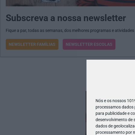
Subscreva a nossa newsletter
Fique a par, todas as semanas, dos melhores programas e atividades
NEWSLETTER FAMÍLIAS
NEWSLETTER ESCOLAS
Nós e os nossos 10
processamos dados pe
para publicidade e c
desenvolvimento de s
dados de geolocalizaç
processamento por no