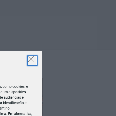
ABR
19
 como cookies, e
r um dispositivo
de audiências e
 identificação e
ntir o
ima. Em alternativa,