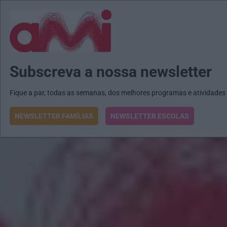
MENU
MAIL
JORNAIS
Revista E&O
Passe
arrow_drop_down
Subscreva a nossa newsletter
Fique a par, todas as semanas, dos melhores programas e atividades
NEWSLETTER FAMÍLIAS
NEWSLETTER ESCOLAS