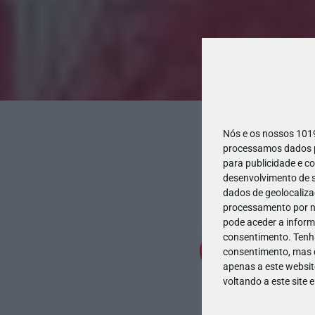
Nós e os nossos 10
processamos dados pe
para publicidade e c
desenvolvimento de s
dados de geolocalizaç
processamento por no
pode aceder a inform
consentimento.
Tenh
consentimento, mas q
apenas a este websit
voltando a este site 