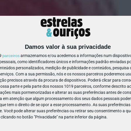
Damos valor à sua privacidade
19
parceiros
armazenamos e/ou acedemos a informações num dispositivo,
ssoais, como identificadores únicos e informações padrão enviadas po
1429911348953381
onteúdos personalizados, medição de publicidade e conteúdos, pesquisa 
erviços.
Com a sua permissão, nós e os nossos parceiros poderemos usar
ão precisos através da procura de dispositivos. Poderá clicar para conse
ssa parte e pela parte dos nossos 1019 parceiros, conforme descrito ac
ações mais pormenorizadas e alterar as suas preferências antes de cons
a em atenção que algum processamento dos seus dados pessoais poderá
ue tem o direito de se opor a esse processamento. As suas preferências
e. Você pode alterar suas preferências ou retirar seu consentimento a 
e clicando no botão "Privacidade" na parte inferior da página.