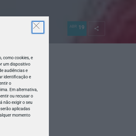
ABR
19
 como cookies, e
r um dispositivo
de audiências e
 identificação e
ntir o
ima. Em alternativa,
entir ou recusar o
 não exigir o seu
 serão aplicadas
qualquer momento