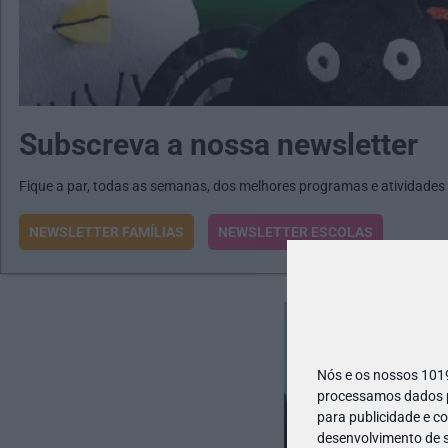
Subscreva a nossa newsletter
Fique a par, todas as semanas, dos melhores programas e atividades
NEWSLETTER FAMÍLIAS
NEWSLETTER ESCOLAS
Nós e os nossos 10
processamos dados pe
para publicidade e c
desenvolvimento de s