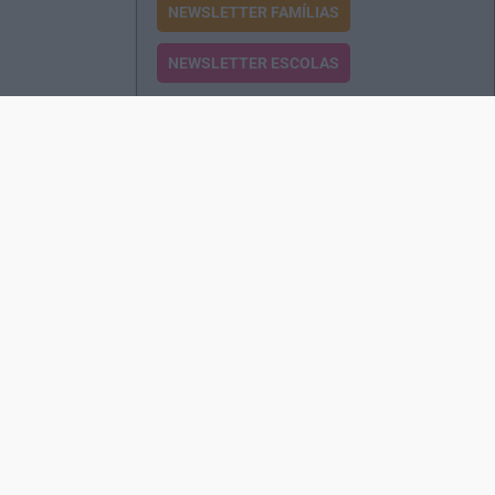
NEWSLETTER FAMÍLIAS
NEWSLETTER ESCOLAS
Passatempos
Produtos e Serviços
Assinatura
Edições Revista EO
Rede de Distribuição