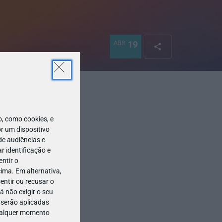
ABR
19
 como cookies, e
r um dispositivo
de audiências e
 identificação e
ntir o
ima. Em alternativa,
entir ou recusar o
 não exigir o seu
 serão aplicadas
qualquer momento