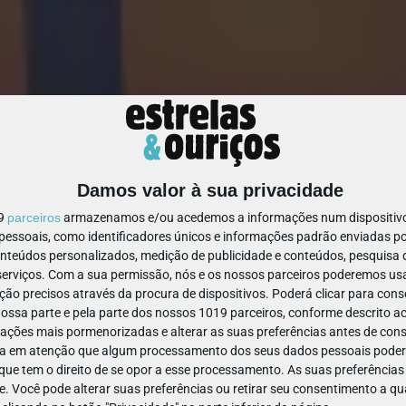
Damos valor à sua privacidade
1427971092177982
19
parceiros
armazenamos e/ou acedemos a informações num dispositivo,
ssoais, como identificadores únicos e informações padrão enviadas po
onteúdos personalizados, medição de publicidade e conteúdos, pesquisa 
erviços.
Com a sua permissão, nós e os nossos parceiros poderemos usar
ão precisos através da procura de dispositivos. Poderá clicar para conse
ssa parte e pela parte dos nossos 1019 parceiros, conforme descrito ac
ações mais pormenorizadas e alterar as suas preferências antes de cons
a em atenção que algum processamento dos seus dados pessoais poderá
ue tem o direito de se opor a esse processamento. As suas preferências
e. Você pode alterar suas preferências ou retirar seu consentimento a 