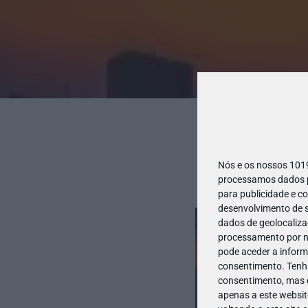
Nós e os nossos 10
processamos dados pe
para publicidade e c
desenvolvimento de s
dados de geolocalizaç
processamento por no
pode aceder a inform
consentimento.
Tenh
consentimento, mas q
apenas a este websit