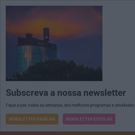
MENU
MAIL
JORNAIS
Revista E&O
Passe
arrow_drop_down
Subscreva a nossa newsletter
Fique a par, todas as semanas, dos melhores programas e atividades
NEWSLETTER FAMÍLIAS
NEWSLETTER ESCOLAS