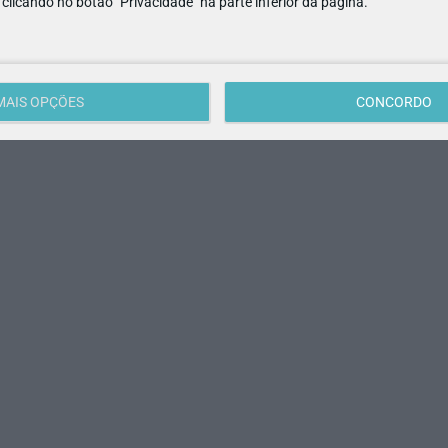
e clicando no botão "Privacidade" na parte inferior da página.
MAIS OPÇÕES
CONCORDO