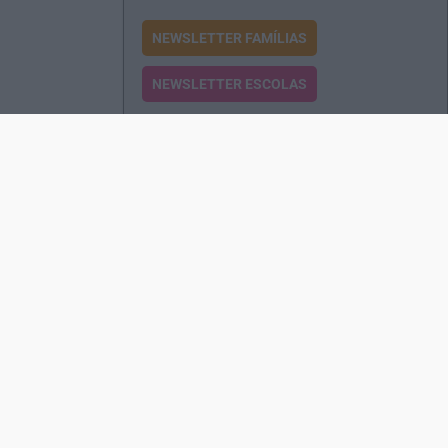
NEWSLETTER FAMÍLIAS
NEWSLETTER ESCOLAS
Passatempos
Produtos e Serviços
Assinatura
Edições Revista EO