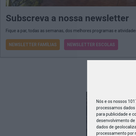
Subscreva a nossa newsletter
Fique a par, todas as semanas, dos melhores programas e atividad
NEWSLETTER FAMÍLIAS
NEWSLETTER ESCOLAS
Nós e os nossos 10
processamos dados p
para publicidade e c
desenvolvimento de 
dados de geolocaliza
processamento por n