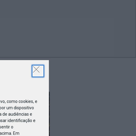
ABR
19
o, como cookies, e
or um dispositivo
a de audiências e
ar identificação e
entir o
 acima. Em