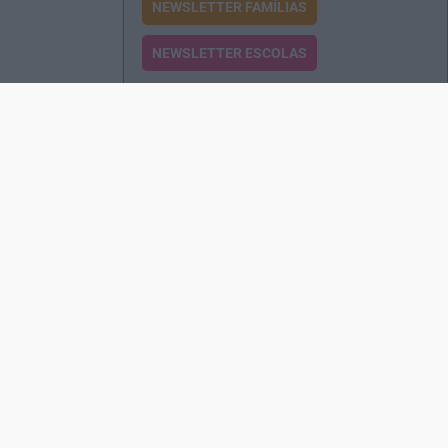
NEWSLETTER FAMÍLIAS
NEWSLETTER ESCOLAS
Passatempos
Produtos e Serviços
Assinatura
Edições Revista EO
Rede de Distribuição