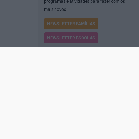
programas e atividades para fazer com os
mais novos
NEWSLETTER FAMÍLIAS
NEWSLETTER ESCOLAS
Passatempos
Produtos e Serviços