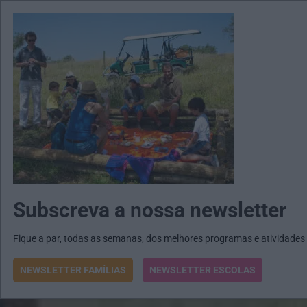
MENU
MAIL
JORNAIS
Revista E&O
Passe
arrow_drop_down
Subscreva a nossa newsletter
Fique a par, todas as semanas, dos melhores programas e atividades
NEWSLETTER FAMÍLIAS
NEWSLETTER ESCOLAS