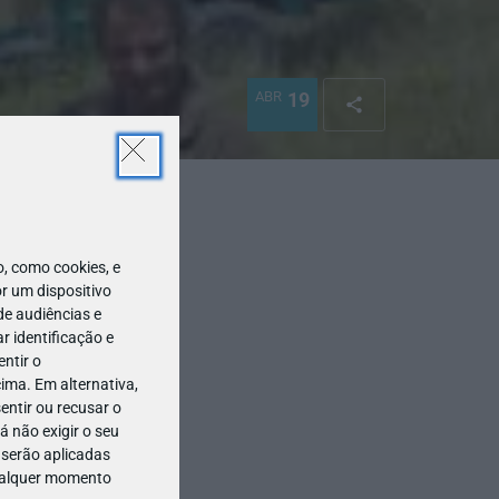
ABR
19
 como cookies, e
r um dispositivo
de audiências e
 identificação e
ntir o
ima. Em alternativa,
entir ou recusar o
 não exigir o seu
 serão aplicadas
qualquer momento