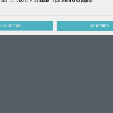
e clicando no botão "Privacidade" na parte inferior da página.
MAIS OPÇÕES
CONCORDO