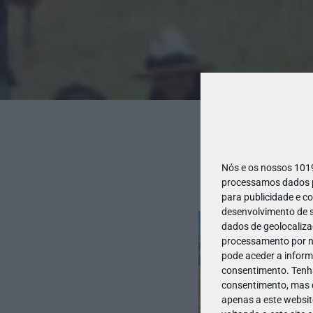
Nós e os nossos 10
processamos dados pe
para publicidade e c
desenvolvimento de s
dados de geolocalizaç
processamento por no
pode aceder a inform
consentimento.
Tenh
consentimento, mas q
apenas a este websit