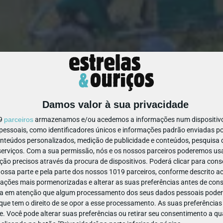
Damos valor à sua privacidade
142374191059982
19
parceiros
armazenamos e/ou acedemos a informações num dispositivo,
ssoais, como identificadores únicos e informações padrão enviadas po
onteúdos personalizados, medição de publicidade e conteúdos, pesquisa 
erviços.
Com a sua permissão, nós e os nossos parceiros poderemos usar
ão precisos através da procura de dispositivos. Poderá clicar para conse
ssa parte e pela parte dos nossos 1019 parceiros, conforme descrito ac
ações mais pormenorizadas e alterar as suas preferências antes de cons
a em atenção que algum processamento dos seus dados pessoais poderá
ue tem o direito de se opor a esse processamento. As suas preferências
e. Você pode alterar suas preferências ou retirar seu consentimento a 