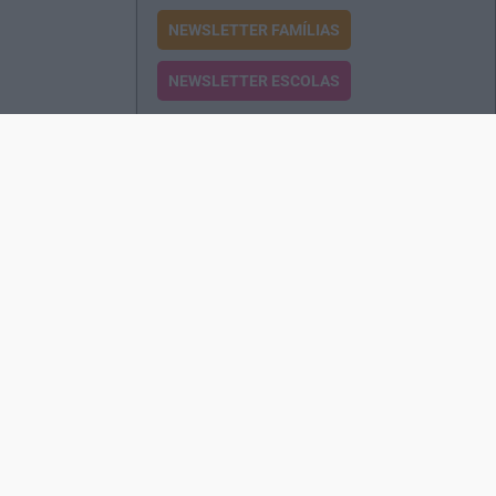
NEWSLETTER FAMÍLIAS
NEWSLETTER ESCOLAS
Passatempos
Produtos e Serviços
Assinatura
Edições Revista EO