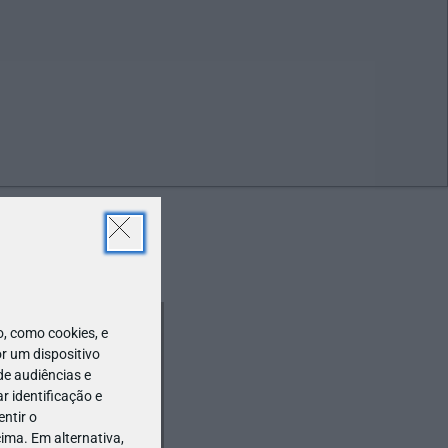
ABR
19
 como cookies, e
r um dispositivo
de audiências e
 identificação e
ntir o
ima. Em alternativa,