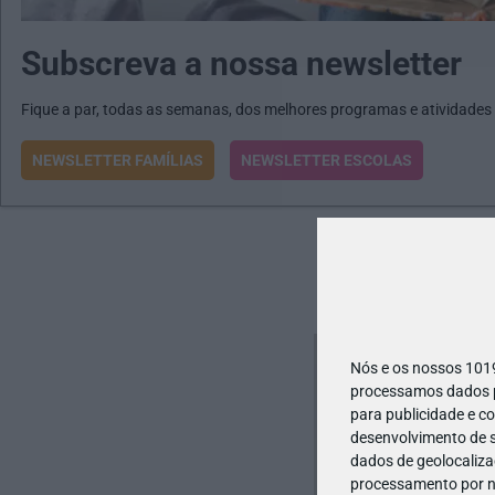
Subscreva a nossa newsletter
Fique a par, todas as semanas, dos melhores programas e atividades
NEWSLETTER FAMÍLIAS
NEWSLETTER ESCOLAS
Nós e os nossos 10
processamos dados pe
para publicidade e c
desenvolvimento de s
dados de geolocalizaç
processamento por no