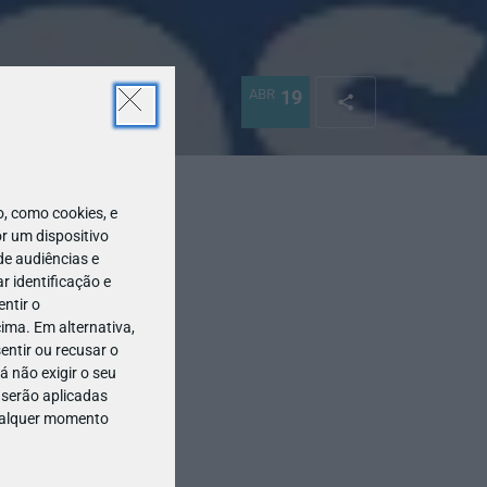
ABR
19
 como cookies, e
r um dispositivo
de audiências e
 identificação e
ntir o
ima. Em alternativa,
entir ou recusar o
 não exigir o seu
 serão aplicadas
qualquer momento