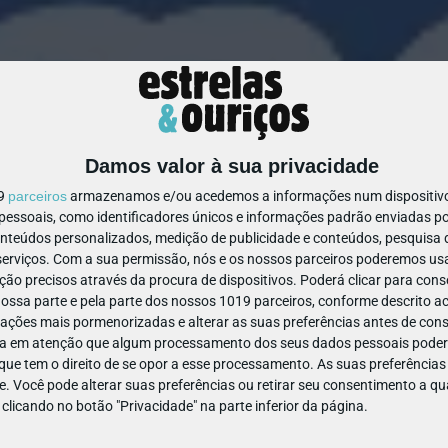
Damos valor à sua privacidade
19
parceiros
armazenamos e/ou acedemos a informações num dispositivo,
ssoais, como identificadores únicos e informações padrão enviadas po
1421891466087171
onteúdos personalizados, medição de publicidade e conteúdos, pesquisa 
erviços.
Com a sua permissão, nós e os nossos parceiros poderemos usar
ão precisos através da procura de dispositivos. Poderá clicar para conse
ssa parte e pela parte dos nossos 1019 parceiros, conforme descrito ac
ações mais pormenorizadas e alterar as suas preferências antes de cons
a em atenção que algum processamento dos seus dados pessoais poderá
ue tem o direito de se opor a esse processamento. As suas preferências
e. Você pode alterar suas preferências ou retirar seu consentimento a 
e clicando no botão "Privacidade" na parte inferior da página.