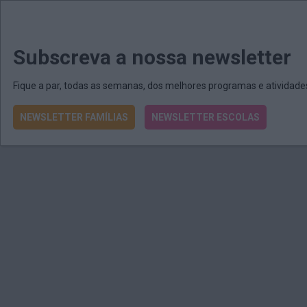
MENU
MAIL
JORNAIS
Revista E&O
Passe
arrow_drop_down
Subscreva a nossa newsletter
Fique a par, todas as semanas, dos melhores programas e atividad
NEWSLETTER FAMÍLIAS
NEWSLETTER ESCOLAS