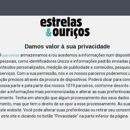
Damos valor à sua privacidade
19
parceiros
armazenamos e/ou acedemos a informações num dispositiv
essoais, como identificadores únicos e informações padrão enviadas p
1245472107755026
onteúdos personalizados, medição de publicidade e conteúdos, pesquis
serviços.
Com a sua permissão, nós e os nossos parceiros poderemos us
ção precisos através da procura de dispositivos. Poderá clicar para cons
ossa parte e pela parte dos nossos 1019 parceiros, conforme descrito
eder a informações mais pormenorizadas e alterar as suas preferências
timento.
Tenha em atenção que algum processamento dos seus dados 
imento, mas que tem o direito de se opor a esse processamento. As sua
ste website. Você pode alterar suas preferências ou retirar seu conse
ste site e clicando no botão "Privacidade" na parte inferior da página.