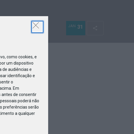
JAN
31
o, como cookies, e
or um dispositivo
a de audiências e
ar identificação e
entir o
 acima. Em
 antes de consentir
pessoais poderá não
s preferências serão
ntimento a qualquer