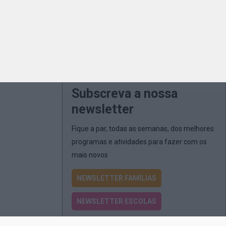
Subscreva a nossa
newsletter
Fique a par, todas as semanas, dos melhores
programas e atividades para fazer com os
mais novos
NEWSLETTER FAMÍLIAS
NEWSLETTER ESCOLAS