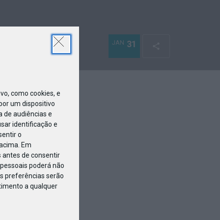
JAN
31
o, como cookies, e
or um dispositivo
a de audiências e
ar identificação e
entir o
 acima. Em
 antes de consentir
pessoais poderá não
s preferências serão
ntimento a qualquer