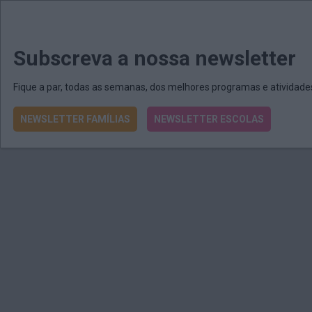
MENU
MAIL
JORNAIS
Revista E&O
Passe
arrow_drop_down
Subscreva a nossa newsletter
Fique a par, todas as semanas, dos melhores programas e atividad
NEWSLETTER FAMÍLIAS
NEWSLETTER ESCOLAS