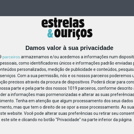
Damos valor à sua privacidade
19
parceiros
armazenamos e/ou acedemos a informações num dispositiv
essoais, como identificadores únicos e informações padrão enviadas p
1245252082206082
onteúdos personalizados, medição de publicidade e conteúdos, pesquis
serviços.
Com a sua permissão, nós e os nossos parceiros poderemos us
ção precisos através da procura de dispositivos. Poderá clicar para cons
ossa parte e pela parte dos nossos 1019 parceiros, conforme descrito
eder a informações mais pormenorizadas e alterar as suas preferências
timento.
Tenha em atenção que algum processamento dos seus dados 
imento, mas que tem o direito de se opor a esse processamento. As sua
ste website. Você pode alterar suas preferências ou retirar seu conse
ste site e clicando no botão "Privacidade" na parte inferior da página.