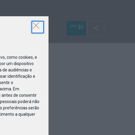
JAN
31
o, como cookies, e
or um dispositivo
a de audiências e
ar identificação e
entir o
 acima. Em
 antes de consentir
pessoais poderá não
s preferências serão
ntimento a qualquer