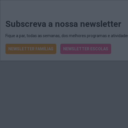
MENU
MAIL
JORNAIS
Revista E&O
Passe
arrow_drop_down
Subscreva a nossa newsletter
Fique a par, todas as semanas, dos melhores programas e atividad
NEWSLETTER FAMÍLIAS
NEWSLETTER ESCOLAS