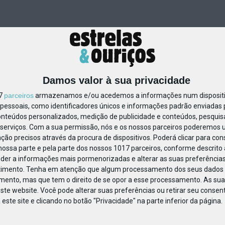
Damos valor à sua privacidade
17
parceiros
armazenamos e/ou acedemos a informações num dispositiv
essoais, como identificadores únicos e informações padrão enviadas p
124505
onteúdos personalizados, medição de publicidade e conteúdos, pesquis
serviços.
Com a sua permissão, nós e os nossos parceiros poderemos us
ção precisos através da procura de dispositivos. Poderá clicar para cons
ossa parte e pela parte dos nossos 1017 parceiros, conforme descrito
eder a informações mais pormenorizadas e alterar as suas preferências
timento.
Tenha em atenção que algum processamento dos seus dados 
imento, mas que tem o direito de se opor a esse processamento. As sua
ste website. Você pode alterar suas preferências ou retirar seu conse
ste site e clicando no botão "Privacidade" na parte inferior da página.