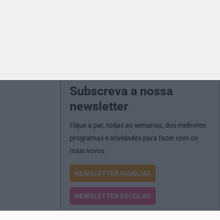
Subscreva a nossa
newsletter
Fique a par, todas as semanas, dos melhores
programas e atividades para fazer com os
mais novos
NEWSLETTER FAMÍLIAS
NEWSLETTER ESCOLAS