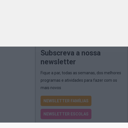
Subscreva a nossa
newsletter
Fique a par, todas as semanas, dos melhores
programas e atividades para fazer com os
mais novos
NEWSLETTER FAMÍLIAS
NEWSLETTER ESCOLAS