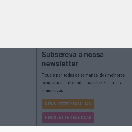
Subscreva a nossa
newsletter
Fique a par, todas as semanas, dos melhores
programas e atividades para fazer com os
mais novos
NEWSLETTER FAMÍLIAS
NEWSLETTER ESCOLAS