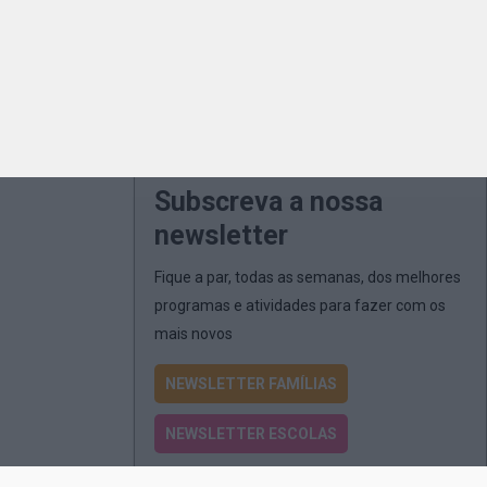
Subscreva a nossa
newsletter
Fique a par, todas as semanas, dos melhores
programas e atividades para fazer com os
mais novos
NEWSLETTER FAMÍLIAS
NEWSLETTER ESCOLAS