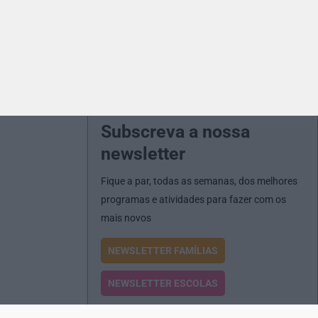
Subscreva a nossa
newsletter
Fique a par, todas as semanas, dos melhores
programas e atividades para fazer com os
mais novos
NEWSLETTER FAMÍLIAS
NEWSLETTER ESCOLAS