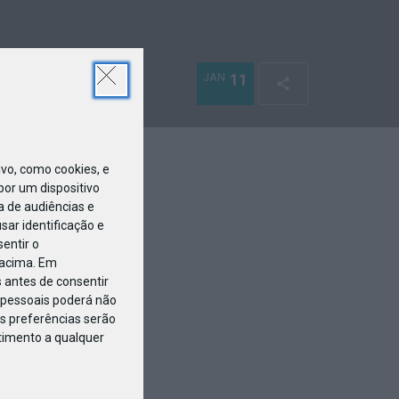
JAN
11
o, como cookies, e
or um dispositivo
a de audiências e
ar identificação e
entir o
 acima. Em
 antes de consentir
pessoais poderá não
s preferências serão
ntimento a qualquer