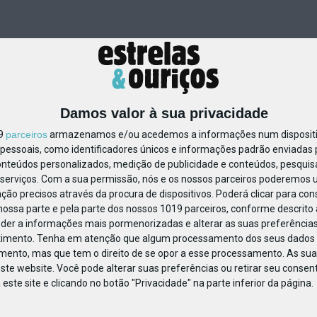
Damos valor à sua privacidade
19
parceiros
armazenamos e/ou acedemos a informações num dispositiv
essoais, como identificadores únicos e informações padrão enviadas p
1240312034583524
onteúdos personalizados, medição de publicidade e conteúdos, pesquis
serviços.
Com a sua permissão, nós e os nossos parceiros poderemos us
ção precisos através da procura de dispositivos. Poderá clicar para cons
ossa parte e pela parte dos nossos 1019 parceiros, conforme descrito
eder a informações mais pormenorizadas e alterar as suas preferências
timento.
Tenha em atenção que algum processamento dos seus dados 
imento, mas que tem o direito de se opor a esse processamento. As sua
ste website. Você pode alterar suas preferências ou retirar seu conse
ste site e clicando no botão "Privacidade" na parte inferior da página.