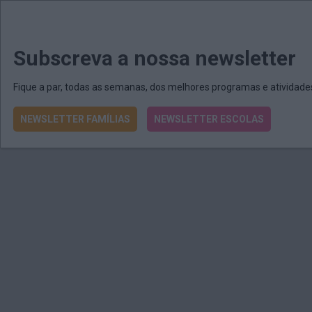
MENU
MAIL
JORNAIS
Revista E&O
Passe
arrow_drop_down
Subscreva a nossa newsletter
Fique a par, todas as semanas, dos melhores programas e atividad
NEWSLETTER FAMÍLIAS
NEWSLETTER ESCOLAS