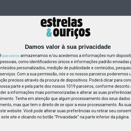
Damos valor à sua privacidade
19
parceiros
armazenamos e/ou acedemos a informações num dispositiv
essoais, como identificadores únicos e informações padrão enviadas p
1239961045207132
onteúdos personalizados, medição de publicidade e conteúdos, pesquis
serviços.
Com a sua permissão, nós e os nossos parceiros poderemos us
ção precisos através da procura de dispositivos. Poderá clicar para cons
ossa parte e pela parte dos nossos 1019 parceiros, conforme descrito
eder a informações mais pormenorizadas e alterar as suas preferências
timento.
Tenha em atenção que algum processamento dos seus dados 
imento, mas que tem o direito de se opor a esse processamento. As sua
ste website. Você pode alterar suas preferências ou retirar seu conse
ste site e clicando no botão "Privacidade" na parte inferior da página.