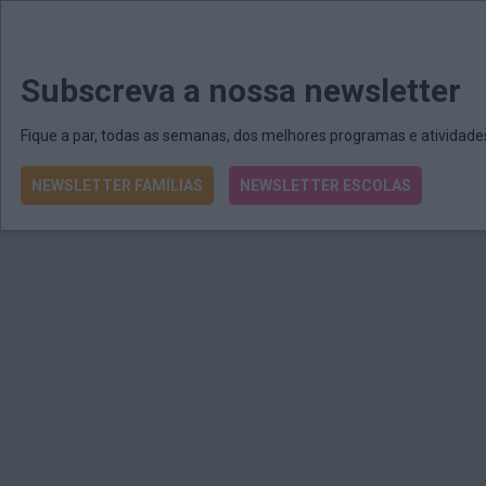
MENU
MAIL
JORNAIS
Revista E&O
Passe
arrow_drop_down
Subscreva a nossa newsletter
Fique a par, todas as semanas, dos melhores programas e atividad
NEWSLETTER FAMÍLIAS
NEWSLETTER ESCOLAS