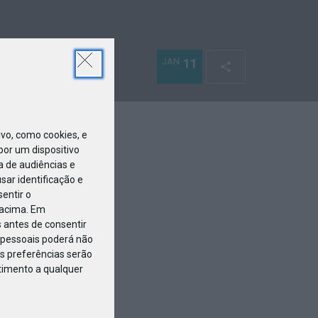
JAN
11
o, como cookies, e
or um dispositivo
a de audiências e
ar identificação e
entir o
 acima. Em
 antes de consentir
pessoais poderá não
s preferências serão
ntimento a qualquer