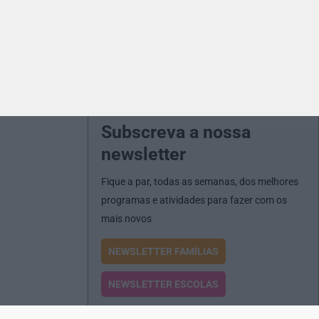
Subscreva a nossa
newsletter
Fique a par, todas as semanas, dos melhores
programas e atividades para fazer com os
mais novos
NEWSLETTER FAMÍLIAS
NEWSLETTER ESCOLAS