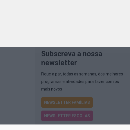
Subscreva a nossa
newsletter
Fique a par, todas as semanas, dos melhores
programas e atividades para fazer com os
mais novos
NEWSLETTER FAMÍLIAS
NEWSLETTER ESCOLAS