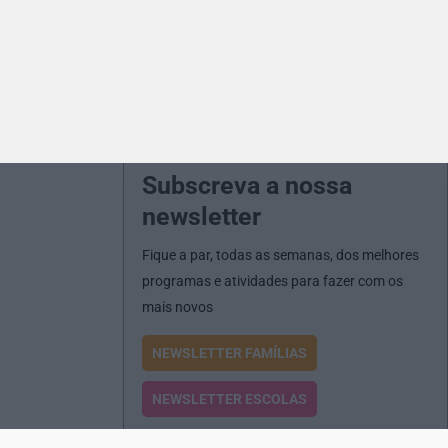
Subscreva a nossa
newsletter
Fique a par, todas as semanas, dos melhores
programas e atividades para fazer com os
mais novos
NEWSLETTER FAMÍLIAS
NEWSLETTER ESCOLAS