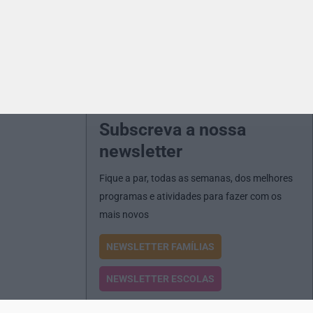
Subscreva a nossa
newsletter
Fique a par, todas as semanas, dos melhores
programas e atividades para fazer com os
mais novos
NEWSLETTER FAMÍLIAS
NEWSLETTER ESCOLAS