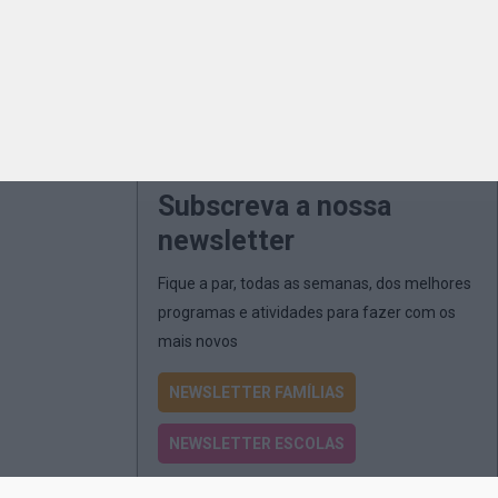
Subscreva a nossa
newsletter
Fique a par, todas as semanas, dos melhores
programas e atividades para fazer com os
mais novos
NEWSLETTER FAMÍLIAS
NEWSLETTER ESCOLAS