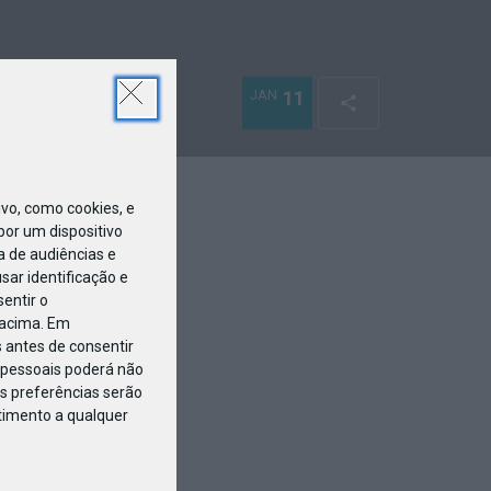
JAN
11
o, como cookies, e
or um dispositivo
a de audiências e
ar identificação e
entir o
 acima. Em
 antes de consentir
pessoais poderá não
s preferências serão
ntimento a qualquer