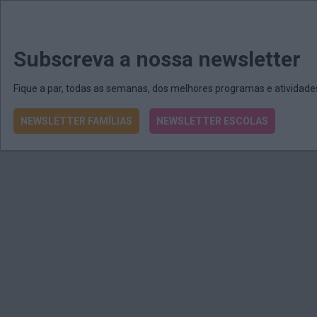
MENU
MAIL
JORNAIS
Revista E&O
Passe
arrow_drop_down
Subscreva a nossa newsletter
Fique a par, todas as semanas, dos melhores programas e atividad
NEWSLETTER FAMÍLIAS
NEWSLETTER ESCOLAS