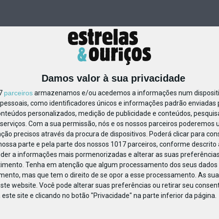
Damos valor à sua privacidade
17
parceiros
armazenamos e/ou acedemos a informações num dispositiv
essoais, como identificadores únicos e informações padrão enviadas p
1237751045879641
onteúdos personalizados, medição de publicidade e conteúdos, pesquis
serviços.
Com a sua permissão, nós e os nossos parceiros poderemos us
ção precisos através da procura de dispositivos. Poderá clicar para cons
ossa parte e pela parte dos nossos 1017 parceiros, conforme descrito
eder a informações mais pormenorizadas e alterar as suas preferências
timento.
Tenha em atenção que algum processamento dos seus dados 
imento, mas que tem o direito de se opor a esse processamento. As sua
ste website. Você pode alterar suas preferências ou retirar seu conse
ste site e clicando no botão "Privacidade" na parte inferior da página.