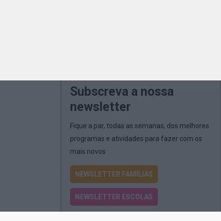
Subscreva a nossa
newsletter
Fique a par, todas as semanas, dos melhores
programas e atividades para fazer com os
mais novos
NEWSLETTER FAMÍLIAS
NEWSLETTER ESCOLAS