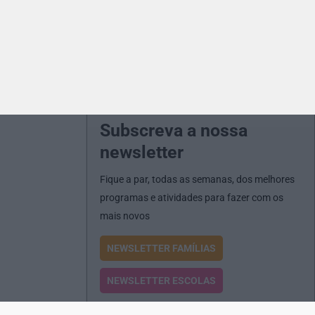
Subscreva a nossa
newsletter
Fique a par, todas as semanas, dos melhores
programas e atividades para fazer com os
mais novos
NEWSLETTER FAMÍLIAS
NEWSLETTER ESCOLAS