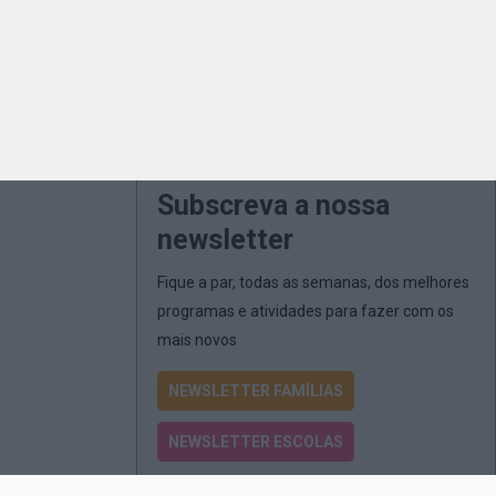
Subscreva a nossa
newsletter
Fique a par, todas as semanas, dos melhores
programas e atividades para fazer com os
mais novos
NEWSLETTER FAMÍLIAS
NEWSLETTER ESCOLAS