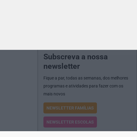
Subscreva a nossa
newsletter
Fique a par, todas as semanas, dos melhores
programas e atividades para fazer com os
mais novos
NEWSLETTER FAMÍLIAS
NEWSLETTER ESCOLAS