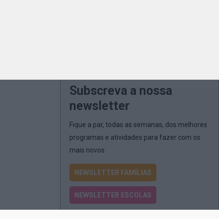
Subscreva a nossa
newsletter
Fique a par, todas as semanas, dos melhores
programas e atividades para fazer com os
mais novos
NEWSLETTER FAMÍLIAS
NEWSLETTER ESCOLAS