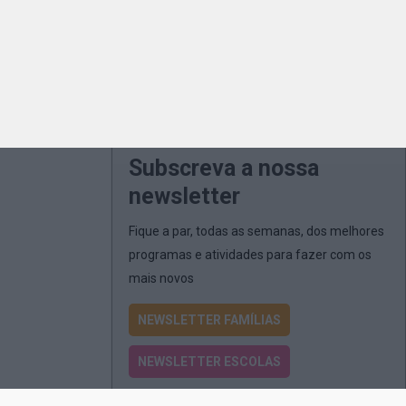
Subscreva a nossa
newsletter
Fique a par, todas as semanas, dos melhores
programas e atividades para fazer com os
mais novos
NEWSLETTER FAMÍLIAS
NEWSLETTER ESCOLAS