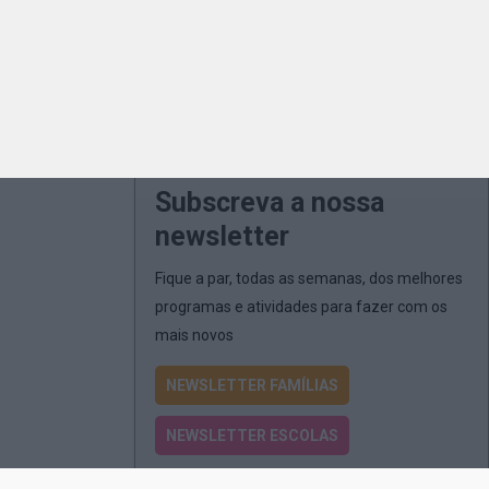
Subscreva a nossa
newsletter
Fique a par, todas as semanas, dos melhores
programas e atividades para fazer com os
mais novos
NEWSLETTER FAMÍLIAS
NEWSLETTER ESCOLAS