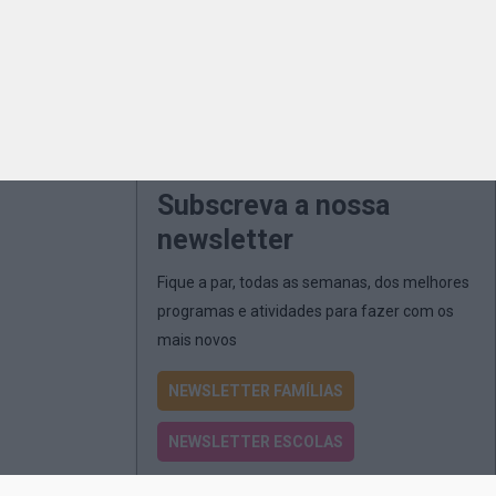
Subscreva a nossa
newsletter
Fique a par, todas as semanas, dos melhores
programas e atividades para fazer com os
mais novos
NEWSLETTER FAMÍLIAS
NEWSLETTER ESCOLAS