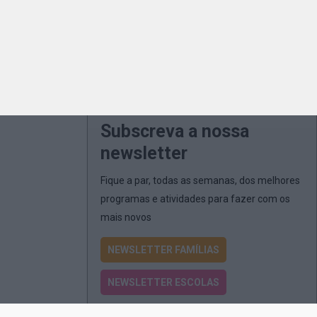
Subscreva a nossa
newsletter
Fique a par, todas as semanas, dos melhores
programas e atividades para fazer com os
mais novos
NEWSLETTER FAMÍLIAS
NEWSLETTER ESCOLAS